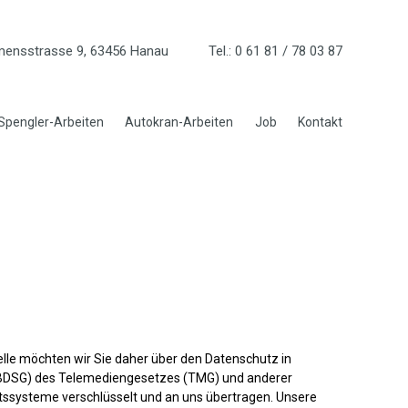
ensstrasse 9, 63456 Hanau Tel.: 0 61 81 / 78 03 87
Spengler-Arbeiten
Autokran-Arbeiten
Job
Kontakt
telle möchten wir Sie daher über den Datenschutz in
(BDSG) des Telemediengesetzes (TMG) und anderer
itssysteme verschlüsselt und an uns übertragen. Unsere