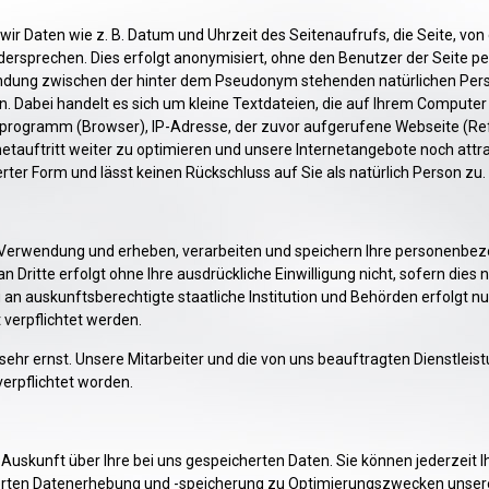
r Daten wie z. B. Datum und Uhrzeit des Seitenaufrufs, die Seite, von
rsprechen. Dies erfolgt anonymisiert, ohne den Benutzer der Seite pers
erbindung zwischen der hinter dem Pseudonym stehenden natürlichen P
. Dabei handelt es sich um kleine Textdateien, die auf Ihrem Computer
programm (Browser), IP-Adresse, der zuvor aufgerufene Webseite (Refe
netauftritt weiter zu optimieren und unsere Internetangebote noch att
rter Form und lässt keinen Rückschluss auf Sie als natürlich Person zu.
rwendung und erheben, verarbeiten und speichern Ihre personenbezoge
n Dritte erfolgt ohne Ihre ausdrückliche Einwilligung nicht, sofern dies 
 an auskunftsberechtigte staatliche Institution und Behörden erfolgt 
 verpflichtet werden.
r ernst. Unsere Mitarbeiter und die von uns beauftragten Dienstlei
erpflichtet worden.
Auskunft über Ihre bei uns gespeicherten Daten. Sie können jederzeit I
erten Datenerhebung und -speicherung zu Optimierungszwecken unserer