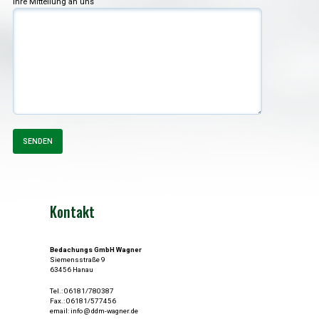
Ihre Mitteilung an uns
SENDEN
Kontakt
Bedachungs GmbH Wagner
Siemensstraße 9
63456 Hanau
Tel.: 06181/780387
Fax.: 06181/577456
email: info @ ddm-wagner.de